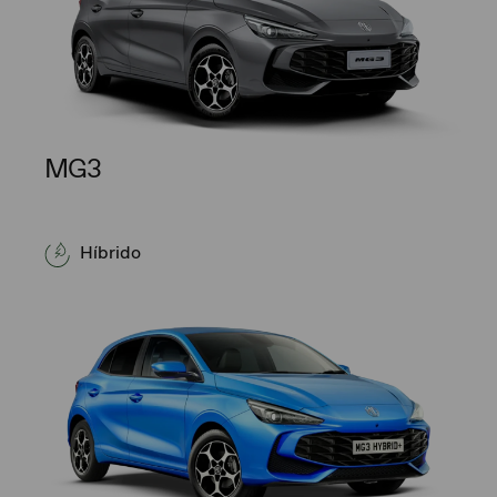
MG3
Híbrido